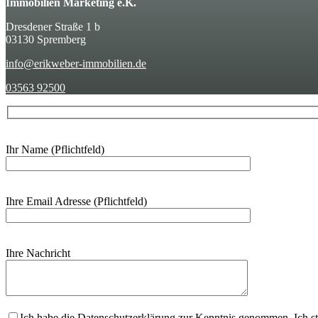
Immobilien Marketing e.K.
Dresdener Straße 1 b
03130 Spremberg
info@erikweber-immobilien.de
03563 92500
Ihr Name (Pflichtfeld)
Ihre Email Adresse (Pflichtfeld)
Ihre Nachricht
Bitte lasse dieses Feld leer.
Ich habe die Datenschutzerklärung zur Kenntnis genommen. Ich s