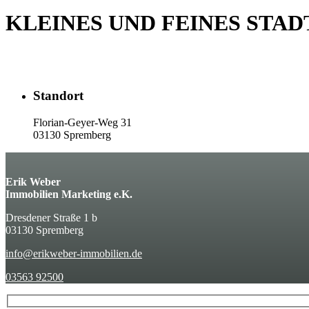
KLEINES UND FEINES STA
Standort
Florian-Geyer-Weg 31
03130 Spremberg
Erik Weber
Immobilien Marketing e.K.
Dresdener Straße 1 b
03130 Spremberg
info@erikweber-immobilien.de
03563 92500