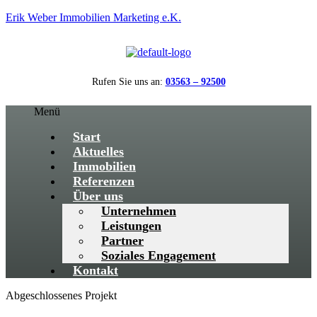
Erik Weber Immobilien Marketing e.K.
Rufen Sie uns an:
03563 – 92500
Menü
Start
Aktuelles
Immobilien
Referenzen
Über uns
Unternehmen
Leistungen
Partner
Soziales Engagement
Kontakt
Abgeschlossenes Projekt