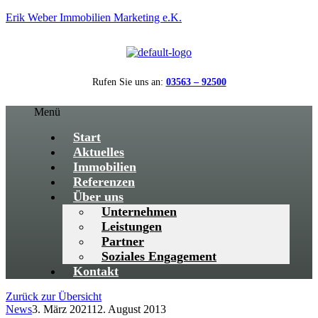
Erik Weber Immobilien Marketing e.K.
Rufen Sie uns an:
03563 – 92500
Menü
Start
Aktuelles
Immobilien
Referenzen
Über uns
Unternehmen
Leistungen
Partner
Soziales Engagement
Kontakt
Zurück zur Übersicht
News
3. März 2021
12. August 2013