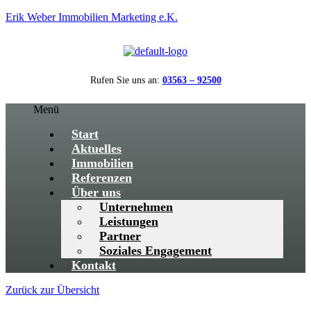
Erik Weber Immobilien Marketing e.K.
Rufen Sie uns an:
03563 – 92500
Menü
Start
Aktuelles
Immobilien
Referenzen
Über uns
Unternehmen
Leistungen
Partner
Soziales Engagement
Kontakt
Zurück zur Übersicht